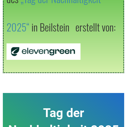
2025“
in Beilstein erstellt von:
Tag der