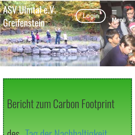
ASV Ulmtal e.V.
Login
Greifenstein
Menü
Bericht zum Carbon Footprint
des
„Tag der Nachhaltigkeit