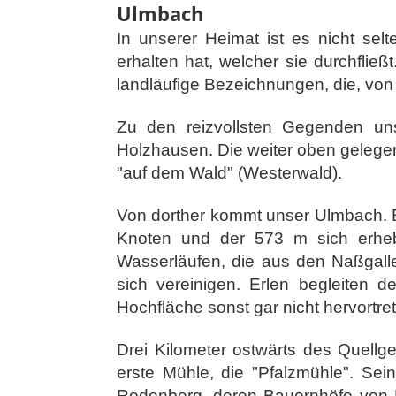
Ulmbach
In unserer Heimat ist es nicht se
erhalten hat, welcher sie durchfließ
landläufige Bezeichnungen, die, von 
Zu den reizvollsten Gegenden uns
Holzhausen. Die weiter oben gelegen
"auf dem Wald" (Westerwald).
Von dorther kommt unser Ulmbach. 
Knoten und der 573 m sich erheb
Wasserläufen, die aus den Naßga
sich vereinigen. Erlen begleiten 
Hochfläche sonst gar nicht hervortre
Drei Kilometer ostwärts des Quellg
erste Mühle, die "Pfalzmühle". Se
Rodenberg, deren Bauernhöfe von N