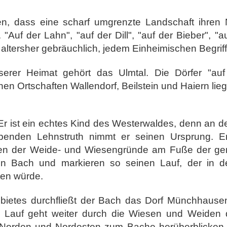
lten, dass eine scharf umgrenzte Landschaft ih
t. "Auf der Lahn", "auf der Dill", "auf der Bieber", 
altersher gebräuchlich, jedem Einheimischen Begriff
erer Heimat gehört das Ulmtal. Die Dörfer "auf
en Ortschaften Wallendorf, Beilstein und Haiern lieg
Er ist ein echtes Kind des Westerwaldes, denn an
enden Lehnstruth nimmt er seinen Ursprung. Er 
llen der Weide- und Wiesengründe am Fuße der 
den Bach und markieren so seinen Lauf, der in 
ten würde.
ebietes durchfließt der Bach das Dorf Münchhausen
in Lauf geht weiter durch die Wiesen und Weiden 
orden und Nordosten zum Bache herüberblicken. 