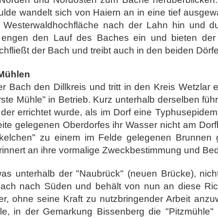
lde wandelt sich von Haiern an in eine tief ausge
r Westerwaldhochfläche nach der Lahn hin und dur
i" engen den Lauf des Baches ein und bieten der
chfließt der Bach und treibt auch in den beiden Dörfe
 Mühlen
r Bach den Dillkreis und tritt in den Kreis Wetzlar
rste Mühle" in Betrieb. Kurz unterhalb derselben fü
, der errichtet wurde, als im Dorf eine Typhusepide
ite gelegenen Oberdorfes ihr Wasser nicht am Dorf
kelchen" zu einem im Felde gelegenen Brunnen 
rinnert an ihre vormalige Zweckbestimmung und Be
 unterhalb der "Naubrück" (neuen Brücke), nicht 
 Bach nach Süden und behält von nun an diese Ric
er, ohne seine Kraft zu nutzbringender Arbeit anz
hle, in der Gemarkung Bissenberg die "Pitzmühle" 