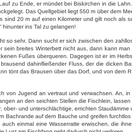
Lauf zu Ende, er mündet bei Biskirchen in die Lahn
ückgelegt. Das Quellgebiet liegt 550 m über dem Me
s sind 20 m auf einen Kilometer und gilt noch als s
 hinunter ins Tal zu gelangen!
cht so sehr. Dann sucht er sich zwischen den zahll
r sein breites Winterbett nicht aus, dann kann man i
rockenen Fußes überqueren. Dagegen ist er im Herb
usend dahinfließender Fluss, der die dicken Basalt
. Dann tönt das Brausen über das Dorf, und von de
h von Jugend an vertraut und verwachsen. An, in 
ngen an den seichten Stellen die Fischlein, lassen 
 ober- und unterschlächtige, errichten Staudämm
am Bachrande auf dem Bauche und greifen furchtlos 
auch einmal eine Wasserratte erwischen, die ihnen
ie Lust am Fischfang geht dadurch nicht verloren.