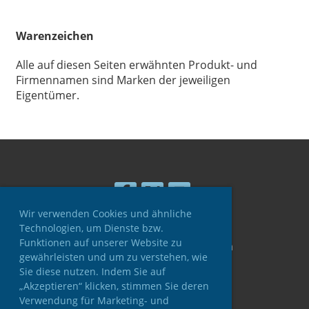
Warenzeichen
Alle auf diesen Seiten erwähnten Produkt- und
Firmennamen sind Marken der jeweiligen
Eigentümer.
Wir verwenden Cookies und ähnliche
Technologien, um Dienste bzw.
Funktionen auf unserer Website zu
© ASV Ulmtal e.V. Greifenstein
gewährleisten und um zu verstehen, wie
Erstellt mit ClubDesk Vereinssoftware
Sie diese nutzen. Indem Sie auf
„Akzeptieren“ klicken, stimmen Sie deren
Verwendung für Marketing- und