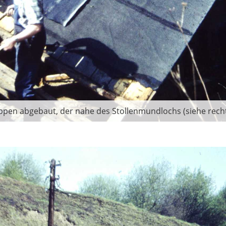
ppen abgebaut, der nahe des Stollenmundlochs (siehe recht