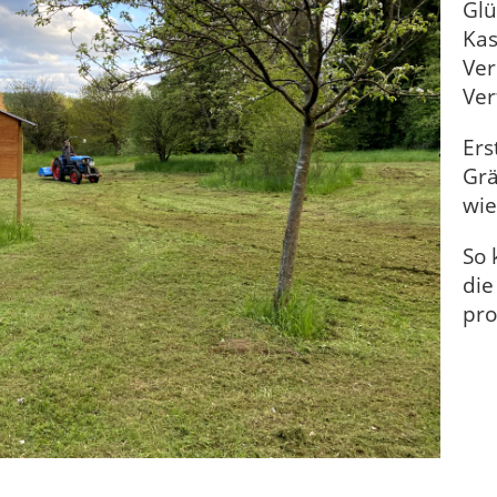
Glü
Kas
Ver
Ver
Ers
Grä
wie
So 
die
pro