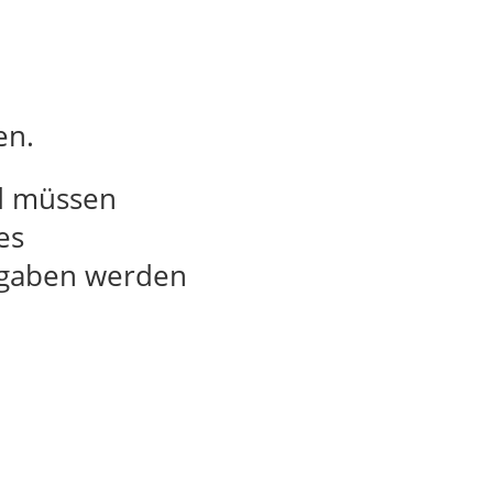
en.
nd müssen
es
Angaben werden